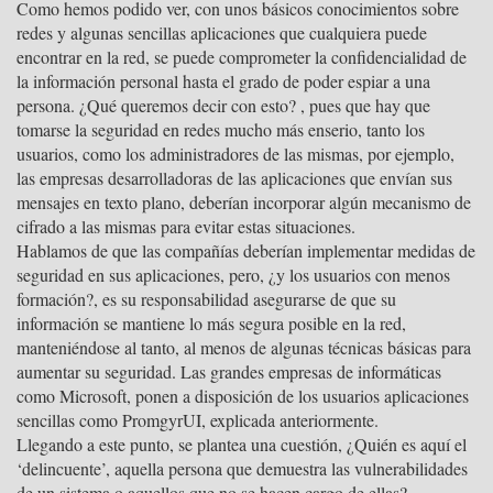
Como hemos podido ver, con unos básicos conocimientos sobre
redes y algunas sencillas aplicaciones que cualquiera puede
encontrar en la red, se puede comprometer la confidencialidad de
la información personal hasta el grado de poder espiar a una
persona. ¿Qué queremos decir con esto? , pues que hay que
tomarse la seguridad en redes mucho más enserio, tanto los
usuarios, como los administradores de las mismas, por ejemplo,
las empresas desarrolladoras de las aplicaciones que envían sus
mensajes en texto plano, deberían incorporar algún mecanismo de
cifrado a las mismas para evitar estas situaciones.
Hablamos de que las compañías deberían implementar medidas de
seguridad en sus aplicaciones, pero, ¿y los usuarios con menos
formación?, es su responsabilidad asegurarse de que su
información se mantiene lo más segura posible en la red,
manteniéndose al tanto, al menos de algunas técnicas básicas para
aumentar su seguridad. Las grandes empresas de informáticas
como Microsoft, ponen a disposición de los usuarios aplicaciones
sencillas como PromgyrUI, explicada anteriormente.
Llegando a este punto, se plantea una cuestión, ¿Quién es aquí el
‘delincuente’, aquella persona que demuestra las vulnerabilidades
de un sistema o aquellos que no se hacen cargo de ellas?