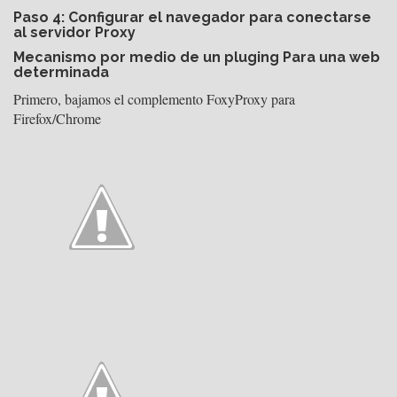
Paso 4: Configurar el navegador para conectarse
al servidor Proxy
Mecanismo por medio de un pluging Para una web
determinada
Primero, bajamos el complemento FoxyProxy para
Firefox/Chrome