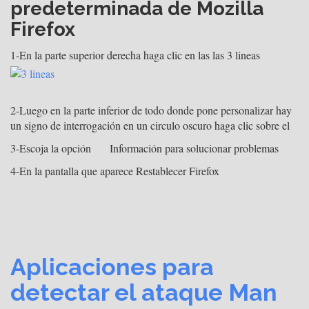
predeterminada de Mozilla
Firefox
1-En la parte superior derecha haga clic en las las 3 lineas
2-Luego en la parte inferior de todo donde pone personalizar hay
un signo de interrogación en un circulo oscuro haga clic sobre el
3-Escoja la opción Información para solucionar problemas
4-En la pantalla que aparece Restablecer Firefox
Aplicaciones para
detectar el ataque Man