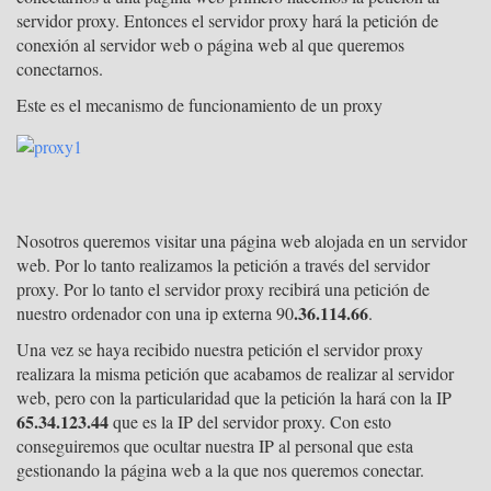
servidor proxy. Entonces el servidor proxy hará la petición de
conexión al servidor web o página web al que queremos
conectarnos.
Este es el mecanismo de funcionamiento de un proxy
Nosotros queremos visitar una página web alojada en un servidor
web. Por lo tanto realizamos la petición a través del servidor
proxy. Por lo tanto el servidor proxy recibirá una petición de
.36.114.66
nuestro ordenador con una ip externa 90
.
Una vez se haya recibido nuestra petición el servidor proxy
realizara la misma petición que acabamos de realizar al servidor
web, pero con la particularidad que la petición la hará con la IP
65.34.123.44
que es la IP del servidor proxy. Con esto
conseguiremos que ocultar nuestra IP al personal que esta
gestionando la página web a la que nos queremos conectar.