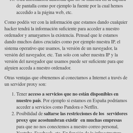
de pantalla como por ejemplo la fuente por la cual hemos
accedido a la página web, etc.
Como podéis ver con la información que estamos dando cualquier
hacker tendrá la información suficiente para acceder a nuestro
ordenador y amargarnos la existencia. Pensad que le estamos
dando muchos datos cruciales como por ejemplo nuestra IP, el
sistema operativo que usamos, la versión de un navegador, la
versión del navegador, etc. Tan solo con saber nuestra IP y la
versión del navegador que usamos puede ser suficiente para que
alguien acceda a nuestro ordenador.
Otras ventajas que obtenemos al conectarnos a Internet a través de
un servidor proxy son:
acceso a servicios que no están disponibles en
Tener
nuestro país
. Por ejemplo si estamos en España podríamos
acceder a servicios como Pandora o Netflix.
saltarse las restricciones de los servidores
Posibilidad de
proxy
que acostumbran existir en muchas empresas
para que no nos conectemos a nuestro correo personal,
Youtube, Facebook, etc. En función de la infraestructura