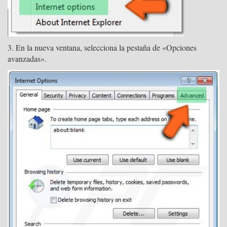
3. En la nueva ventana, selecciona la pestaña de «Opciones
avanzadas».