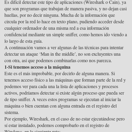
Es difícil detectar este tipo de aplicaciones (Wireshark o Cain), ya
que son programas que trabajan de manera pasiva, y no dejan casi
huellas, por no decir ninguna. Mucha de la información que
circula por la red lo hace en texto plano, pudiendo acceder desde
cualquier ordenador de una misma red a esa información
confidencial mediante un simple sniffer, como hemos ido viendo a
lo largo de esta guía.
A continuación vamos a ver algunas de las técnicas para intentar
detectar un ataque ‘Man in the middle’, no son excluyentes una
con otra, así que podemos combinarlas como nos parezca.
1-Si tenemos acceso a la máquina
Este es el más improbable, por decirlo de alguna manera. Si
tenemos acceso físico a las máquinas que forman parte de la red y
podemos ver para cada una la lista de aplicaciones y procesos
activos, podríamos detectar si existe algún proceso que pueda ser
de tipo sniffer. A veces estos programas se ejecutan al iniciar la
máquina o bien cuentan con alguna entrada en el registro del
sistema.
Por ejemplo, Wireshark, en el caso de no estar ejecutándose pero
sí estar instalado, podemos comprobarlo en el registro de
Windows, en la siguiente ruta: