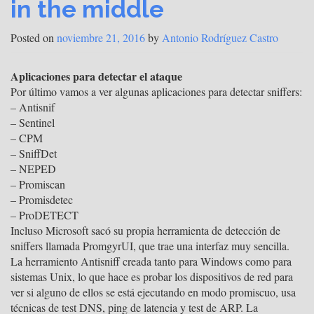
in the middle
Posted on
noviembre 21, 2016
by
Antonio Rodríguez Castro
Aplicaciones para detectar el ataque
Por último vamos a ver algunas aplicaciones para detectar sniffers:
– Antisnif
– Sentinel
– CPM
– SniffDet
– NEPED
– Promiscan
– Promisdetec
– ProDETECT
Incluso Microsoft sacó su propia herramienta de detección de
sniffers llamada PromgyrUI, que trae una interfaz muy sencilla.
La herramiento Antisniff creada tanto para Windows como para
sistemas Unix, lo que hace es probar los dispositivos de red para
ver si alguno de ellos se está ejecutando en modo promiscuo, usa
técnicas de test DNS, ping de latencia y test de ARP. La