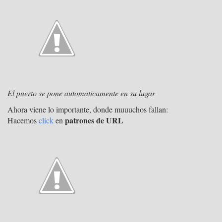
El puerto se pone automaticamente en su lugar
Ahora viene lo importante, donde muuuchos fallan:
patrones de URL
Hacemos
click
en