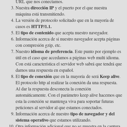
URL que nos conectamos.
dirección IP
Nuestra
y el puerto por el que nuestra
máquina está transmitiendo.
La versión de protocolo solicitado que en la mayoría de
HTTP/1.1.
casos es
tipo de contenido
El
que acepta nuestro navegador.
Información acerca de si nuestro navegador acepta páginas
con compresión gzip, etc.
idioma de preferencia
Nuestro
. Este punto por ejemplo es
útil en el caso que accedamos a páginas web multi idioma.
Con está característica el servidor web sabrá que tendrá que
darnos una respuesta en español.
tipo de conexión
Keep alive
El
que en la mayoría de será
.
El protocolo http al realizar la conexión da una respuesta.
Al dar la respuesta desconecta la conexión
automáticamente. Con el parámetro keep alive hacemos que
esta la conexión se mantenga viva para soportar futuras
peticiones al servidor al que estamos conectados.
tipo de navegador y del
Información acerca de nuestro
sistema operativo
que estamos utilizando.
Otra información adicional que no se muestra en la captura