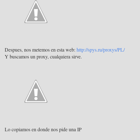
Despues, nos metemos en esta web:
http://spys.ru/proxys/PL/
Y buscamos un proxy, cualquiera sirve.
Lo copiamos en donde nos pide una IP