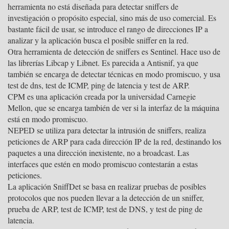
herramienta no está diseñada para detectar sniffers de
investigación o propósito especial, sino más de uso comercial. Es
bastante fácil de usar, se introduce el rango de direcciones IP a
analizar y la aplicación busca el posible sniffer en la red.
Otra herramienta de detección de sniffers es Sentinel. Hace uso de
las librerías Libcap y Libnet. Es parecida a Antisnif, ya que
también se encarga de detectar técnicas en modo promiscuo, y usa
test de dns, test de ICMP, ping de latencia y test de ARP.
CPM es una aplicación creada por la universidad Carnegie
Mellon, que se encarga también de ver si la interfaz de la máquina
está en modo promiscuo.
NEPED se utiliza para detectar la intrusión de sniffers, realiza
peticiones de ARP para cada dirección IP de la red, destinando los
paquetes a una dirección inexistente, no a broadcast. Las
interfaces que estén en modo promiscuo contestarán a estas
peticiones.
La aplicación SniffDet se basa en realizar pruebas de posibles
protocolos que nos pueden llevar a la detección de un sniffer,
prueba de ARP, test de ICMP, test de DNS, y test de ping de
latencia.